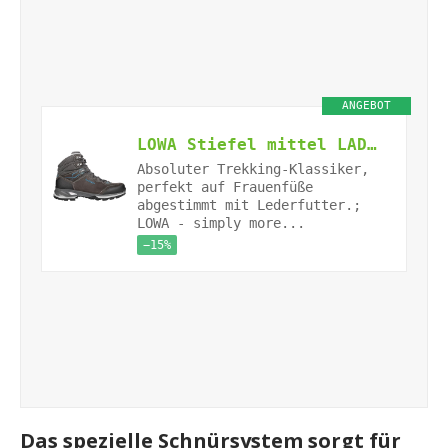
ANGEBOT
LOWA Stiefel mittel LADY LIGHT LL [2024] schiefer/türkis, 39
Absoluter Trekking-Klassiker,
perfekt auf Frauenfüße
abgestimmt mit Lederfutter.;
LOWA - simply more...
−15%
Das spezielle Schnürsystem sorgt für