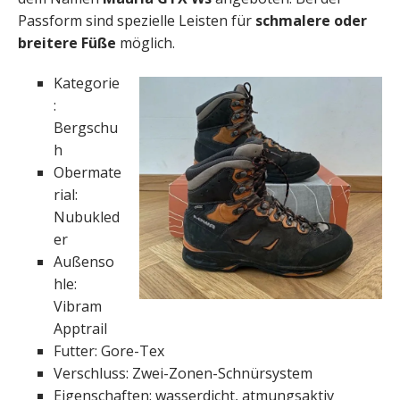
Passform sind spezielle Leisten für
schmalere oder
breitere Füße
möglich.
Kategorie
:
Bergschu
h
Obermate
rial:
Nubukled
er
Außenso
hle:
Vibram
Apptrail
Futter: Gore-Tex
Verschluss: Zwei-Zonen-Schnürsystem
Eigenschaften: wasserdicht, atmungsaktiv