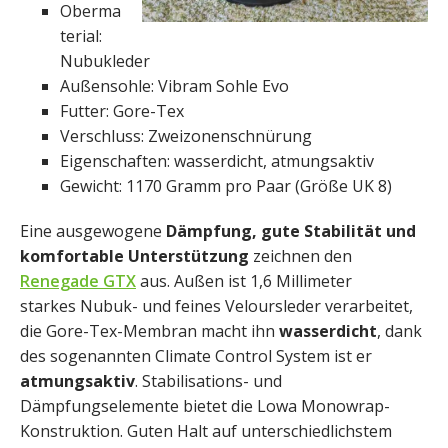
Oberma
terial:
Nubukleder
Außensohle: Vibram Sohle Evo
Futter: Gore-Tex
Verschluss: Zweizonenschnürung
Eigenschaften: wasserdicht, atmungsaktiv
Gewicht: 1170 Gramm pro Paar (Größe UK 8)
Eine ausgewogene
Dämpfung, gute Stabilität und
komfortable Unterstützung
zeichnen den
Renegade GTX
aus. Außen ist 1,6 Millimeter
starkes Nubuk- und feines Veloursleder verarbeitet,
die Gore-Tex-Membran macht ihn
wasserdicht
, dank
des sogenannten Climate Control System ist er
atmungsaktiv
. Stabilisations- und
Dämpfungselemente bietet die Lowa Monowrap-
Konstruktion. Guten Halt auf unter­schied­lichstem