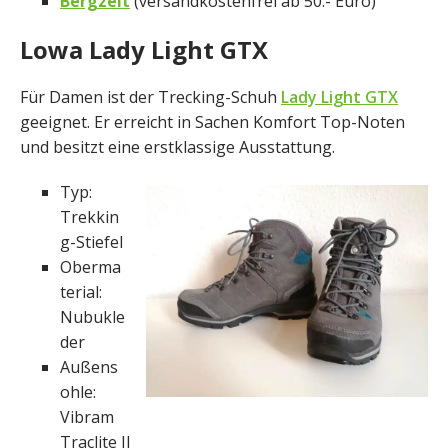
Bergzeit
(versandkostenfrei ab 50.- Euro)
Lowa Lady Light GTX
Für Damen ist der Trecking-Schuh
Lady Light GTX
geeignet. Er erreicht in Sachen Komfort Top-Noten
und besitzt eine erstklassige Ausstattung.
Typ:
Trekkin
g-Stiefel
Oberma
terial:
Nubukle
der
Außens
ohle:
Vibram
Traclite II