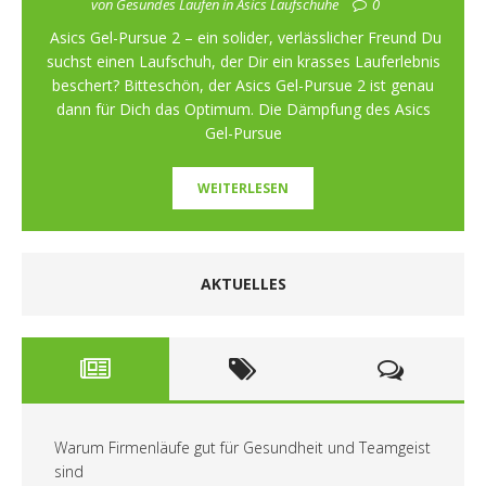
von Gesundes Laufen in Asics Laufschuhe
0
Asics Gel-Pursue 2 – ein solider, verlässlicher Freund Du
suchst einen Laufschuh, der Dir ein krasses Lauferlebnis
beschert? Bitteschön, der Asics Gel-Pursue 2 ist genau
dann für Dich das Optimum. Die Dämpfung des Asics
Gel-Pursue
WEITERLESEN
AKTUELLES
Warum Firmenläufe gut für Gesundheit und Teamgeist
sind