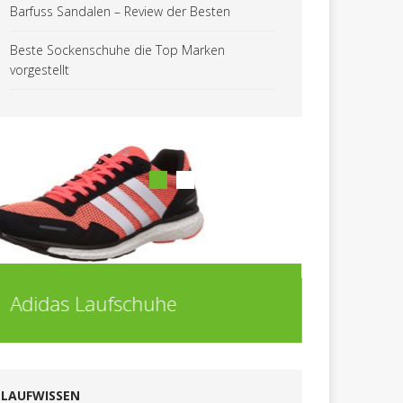
Barfuss Sandalen – Review der Besten
Beste Sockenschuhe die Top Marken
vorgestellt
Adidas Laufschuhe
Asics L
LAUFWISSEN