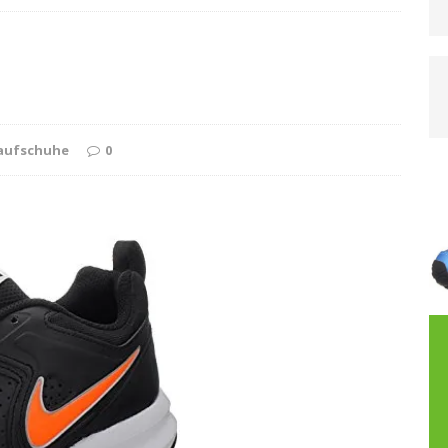
gnale des Körpers: Wann aus Ehrgeiz ein
 der Gang zum Sportarzt unausweichlich ist
Laufschuhe
0
ück auf die Strecke
LAUFWISSEN
aufen und Ernährung: Wie Du Dein Gewicht effektiv
HE
Firmenläufe gut für Gesundheit und Teamgeist