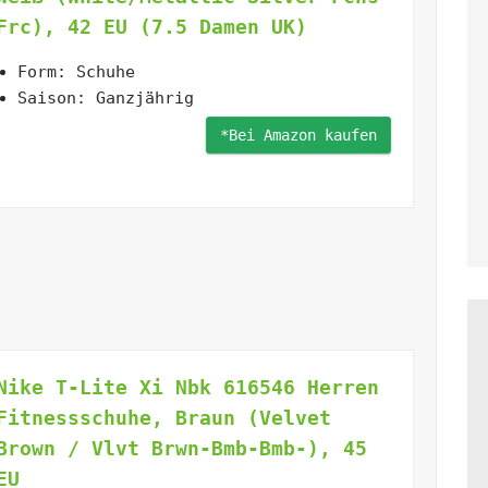
Frc), 42 EU (7.5 Damen UK)
Form: Schuhe
Saison: Ganzjährig
*Bei Amazon kaufen
Nike T-Lite Xi Nbk 616546 Herren
Fitnessschuhe, Braun (Velvet
Brown / Vlvt Brwn-Bmb-Bmb-), 45
EU