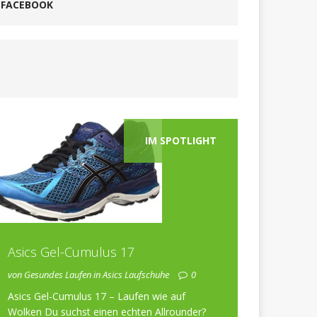
FACEBOOK
IM SPOTLIGHT
Asics Gel-Cumulus 17
von Gesundes Laufen in Asics Laufschuhe
0
Asics Gel-Cumulus 17 – Laufen wie auf
Wolken Du suchst einen echten Allrounder?