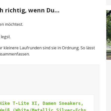
ich richtig, wenn Du…
en möchtest.
legst.
ür kleinere Laufrunden sind sie in Ordnung. So lässt
 zusammenfassen.
Nike T-Lite XI, Damen Sneakers,
Weiß (White/Metallic Silver-Fchs