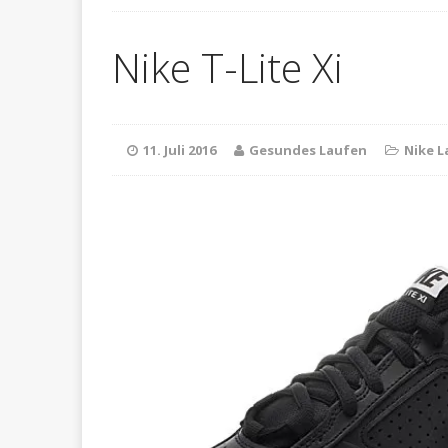
Warnsi
[ 20. April 2026 ]
Nike T-Lite Xi
Übertraining wird und
LAUFSCHUHE
11. Juli 2016
Gesundes Laufen
Nike 
Zur
[ 26. Februar 2026 ]
L
[ 26. September 2025 ]
reduzierst
LAUFSCHU
Warum 
[ 20. Mai 2026 ]