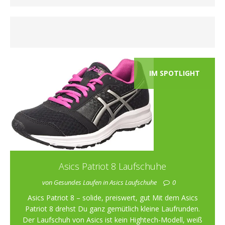
IM SPOTLIGHT
Asics Patriot 8 Laufschuhe
von Gesundes Laufen in Asics Laufschuhe
0
Asics Patriot 8 – solide, preiswert, gut Mit dem Asics
Patriot 8 drehst Du ganz gemütlich kleine Laufrunden.
Der Laufschuh von Asics ist kein Hightech-Modell, weiß