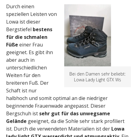
Durch einen
speziellen Leisten von
Lowa ist dieser
Bergstiefel
bestens
für die schmalen
Füße
einer Frau
geeignet. Es gibt ihn
aber auch in
unterschiedlichen
Bei den Damen sehr beliebt:
Weiten für den
Lowa Lady Light GTX Ws
breiteren Fuß. Der
Schaft ist nur
halbhoch und somit optimal an die niedriger
beginnende Frauenwade angepasst. Dieser
Bergschuh ist
sehr gut für das unwegsame
Gelände
geeignet, da die Sohle sehr stark profiliert
ist. Durch die verwendeten Materialien ist der
Lowa
lady light GTX wasserdicht und atmungsaktiv
. Ein