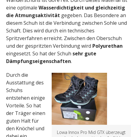
Wanderschuhs ist GoreTex. Durch dieses Material ist
eine optimale
Wasserdichtigkeit und gleichzeitig
die Atmungsaktivität
gegeben. Das Besondere an
diesem Schuh ist die Verbindung zwischen Sohle und
Schaft. Dies wird durch ein technisches
Spritzverfahren erreicht. Zwischen den Oberschuh
und der gespritzten Verbindung wird
Polyurethan
eingesetzt. So hat der Schuh
sehr gute
Dämpfungseigenschaften
.
Durch die
Ausstattung des
Schuhs
entstehen einige
Vorteile. So hat
der Träger einen
guten Halt für
den Knöchel und
Lowa Innox Pro Mid GTX überzeugt
dabei ein