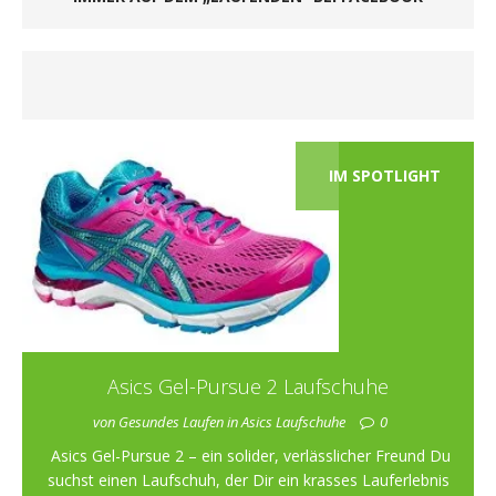
IM SPOTLIGHT
Asics Gel-Pursue 2 Laufschuhe
von Gesundes Laufen in Asics Laufschuhe
0
Asics Gel-Pursue 2 – ein solider, verlässlicher Freund Du
suchst einen Laufschuh, der Dir ein krasses Lauferlebnis