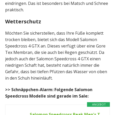
eindringen. Das ist besonders bei Matsch und Schnee
praktisch.
Wetterschutz
Möchten Sie sicherstellen, dass Ihre Füße komplett
trocken bleiben, bietet sich das Modell Salomon
Speedcross 4 GTX an. Dieses verfügt über eine Gore
Tex Membran, die sie auch bei Regen geschützt. Da
jedoch auch der Salomon Speedcross 4 GTX einen
niedrigen Schaft hat, besteht natürlich immer die
Gefahr, dass bei tiefen Pfützen das Wasser von oben
in den Schuh hineinläuft.
>> Schnäppchen-Alarm: Folgende Salomon
Speedcross Modelle sind gerade im Sale:
ANGEBOT
Salomon Speedcross Peak Men's Trail Running Shoes, Precise fit, All-terrain protection , and Active grip, Black, 8.5