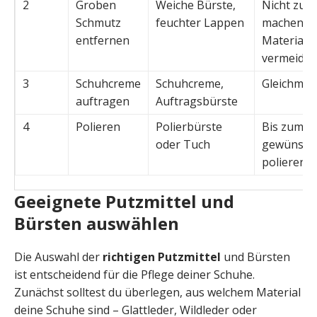
2
Groben
Weiche Bürste,
Nicht zu n
Schmutz
feuchter Lappen
machen, 
entfernen
Materials
vermeide
3
Schuhcreme
Schuhcreme,
Gleichmäßi
auftragen
Auftragsbürste
4
Polieren
Polierbürste
Bis zum
oder Tuch
gewünscht
polieren
Geeignete Putzmittel und
Bürsten auswählen
Die Auswahl der
richtigen Putzmittel
und Bürsten
ist entscheidend für die Pflege deiner Schuhe.
Zunächst solltest du überlegen, aus welchem Material
deine Schuhe sind – Glattleder, Wildleder oder