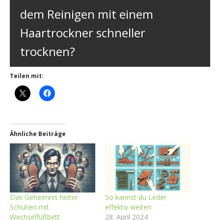
dem Reinigen mit einem
Haartrockner schneller
trocknen?
Teilen mit:
Ähnliche Beiträge
Das Geheimnis hinter
So kannst du Leder
Schuhen mit
effektiv weiten
Wechselfußbett
28. April 2024